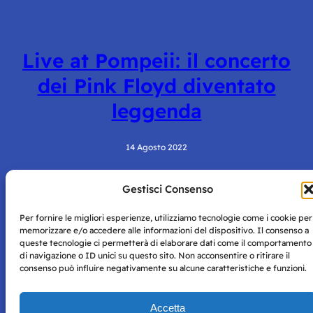
Live at Pompeii: il concerto
dei Pink Floyd diventato
leggenda
14 Agosto 2022
Gestisci Consenso
Per fornire le migliori esperienze, utilizziamo tecnologie come i cookie per
memorizzare e/o accedere alle informazioni del dispositivo. Il consenso a
queste tecnologie ci permetterà di elaborare dati come il comportamento
di navigazione o ID unici su questo sito. Non acconsentire o ritirare il
consenso può influire negativamente su alcune caratteristiche e funzioni.
Storie di Napoli è una testata registrata presso il tribunale di
Napoli con autorizzazione numero 38 del 25/9/2019.
Tutte le immagini e i contenuti su questo sito sono forniti
Accetta