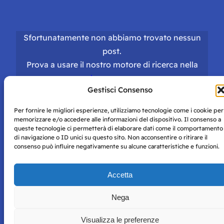
Sfortunatamente non abbiamo trovato nessun
post.
Prova a usare il nostro motore di ricerca nella
homepage
.
Gestisci Consenso
Per fornire le migliori esperienze, utilizziamo tecnologie come i cookie per
memorizzare e/o accedere alle informazioni del dispositivo. Il consenso a
queste tecnologie ci permetterà di elaborare dati come il comportamento
di navigazione o ID unici su questo sito. Non acconsentire o ritirare il
consenso può influire negativamente su alcune caratteristiche e funzioni.
Storie di Napoli è una testata registrata presso il tribunale di
Napoli con autorizzazione numero 38 del 25/9/2019.
Tutte le immagini e i contenuti su questo sito sono forniti
Accetta
per mero scopo didattico e informativo.
Privacy
Tutti i diritti riservati, ogni tentativo di copia sarà
Policy
Nega
perseguito secondo i termini di legge. Si nega l’utilizzo delle
informazioni in questo sito web per addestramento AI e
Visualizza le preferenze
qualsiasi altro tipo di prodotto informatico.