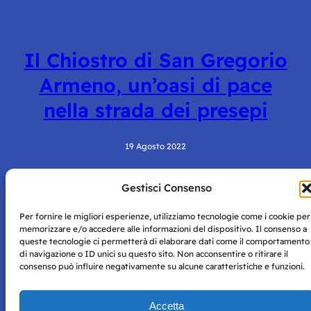
Il Chiostro di San Gregorio
Armeno, un’oasi di pace
nella strada dei presepi
19 Agosto 2022
Gestisci Consenso
Per fornire le migliori esperienze, utilizziamo tecnologie come i cookie per
memorizzare e/o accedere alle informazioni del dispositivo. Il consenso a
queste tecnologie ci permetterà di elaborare dati come il comportamento
di navigazione o ID unici su questo sito. Non acconsentire o ritirare il
consenso può influire negativamente su alcune caratteristiche e funzioni.
Storie di Napoli è una testata registrata presso il tribunale di
Napoli con autorizzazione numero 38 del 25/9/2019.
Tutte le immagini e i contenuti su questo sito sono forniti
Accetta