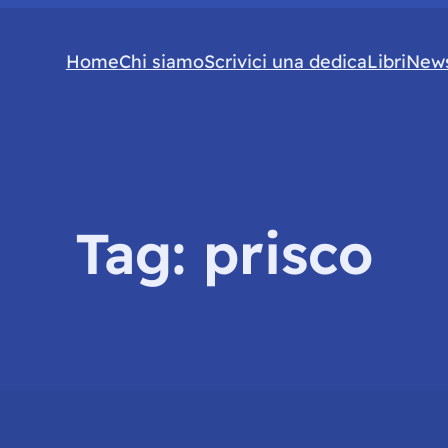
Home
Chi siamo
Scrivici una dedica
Libri
News
Tag:
prisco