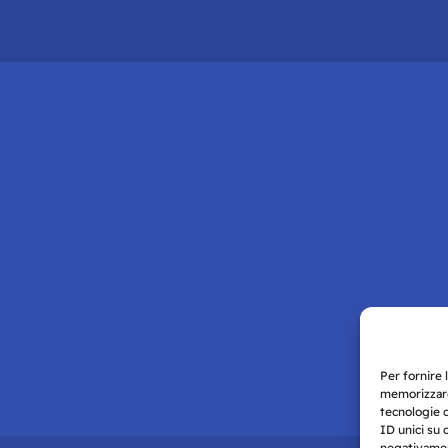
Per fornire 
memorizzare
tecnologie 
ID unici su 
negativament