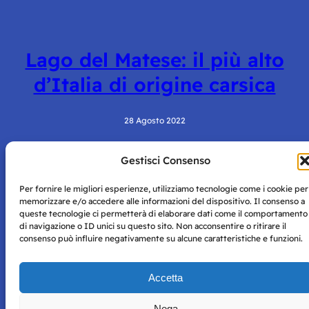
Lago del Matese: il più alto
d’Italia di origine carsica
28 Agosto 2022
Gestisci Consenso
Per fornire le migliori esperienze, utilizziamo tecnologie come i cookie per
memorizzare e/o accedere alle informazioni del dispositivo. Il consenso a
queste tecnologie ci permetterà di elaborare dati come il comportamento
di navigazione o ID unici su questo sito. Non acconsentire o ritirare il
consenso può influire negativamente su alcune caratteristiche e funzioni.
Storie di Napoli è una testata registrata presso il tribunale di
Napoli con autorizzazione numero 38 del 25/9/2019.
Tutte le immagini e i contenuti su questo sito sono forniti
Accetta
per mero scopo didattico e informativo.
Privacy
Tutti i diritti riservati, ogni tentativo di copia sarà
Policy
Nega