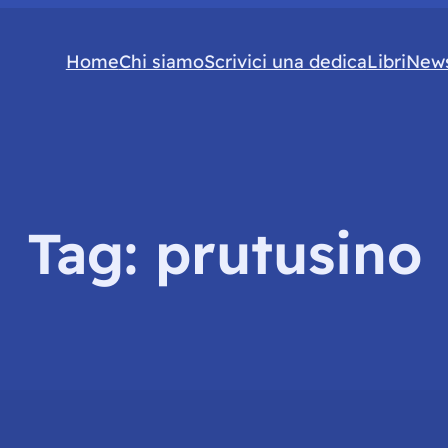
Home
Chi siamo
Scrivici una dedica
Libri
News
Tag:
prutusino