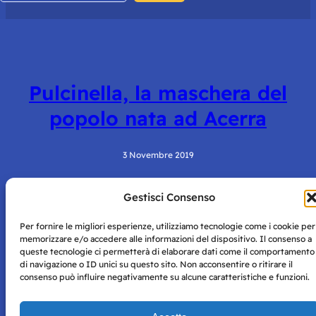
Pulcinella, la maschera del
popolo nata ad Acerra
3 Novembre 2019
Gestisci Consenso
Per fornire le migliori esperienze, utilizziamo tecnologie come i cookie per
memorizzare e/o accedere alle informazioni del dispositivo. Il consenso a
queste tecnologie ci permetterà di elaborare dati come il comportamento
di navigazione o ID unici su questo sito. Non acconsentire o ritirare il
consenso può influire negativamente su alcune caratteristiche e funzioni.
Storie di Napoli è una testata registrata presso il tribunale di
Napoli con autorizzazione numero 38 del 25/9/2019.
Tutte le immagini e i contenuti su questo sito sono forniti