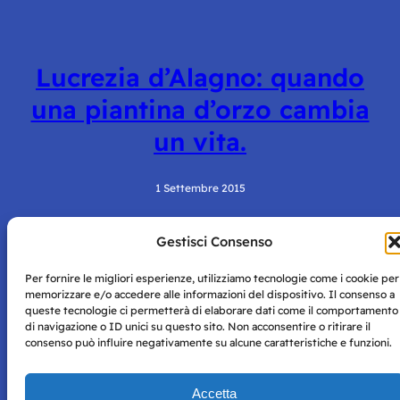
Lucrezia d’Alagno: quando
una piantina d’orzo cambia
un vita.
1 Settembre 2015
Gestisci Consenso
Per fornire le migliori esperienze, utilizziamo tecnologie come i cookie per
memorizzare e/o accedere alle informazioni del dispositivo. Il consenso a
queste tecnologie ci permetterà di elaborare dati come il comportamento
di navigazione o ID unici su questo sito. Non acconsentire o ritirare il
consenso può influire negativamente su alcune caratteristiche e funzioni.
Storie di Napoli è una testata registrata presso il tribunale di
Napoli con autorizzazione numero 38 del 25/9/2019.
Tutte le immagini e i contenuti su questo sito sono forniti
Accetta