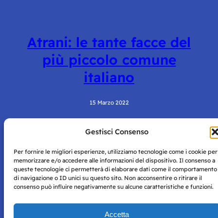
Atrani: le tante facce del
più piccolo comune
italiano
15 Marzo 2022
Gestisci Consenso
Per fornire le migliori esperienze, utilizziamo tecnologie come i cookie per
memorizzare e/o accedere alle informazioni del dispositivo. Il consenso a
queste tecnologie ci permetterà di elaborare dati come il comportamento
di navigazione o ID unici su questo sito. Non acconsentire o ritirare il
consenso può influire negativamente su alcune caratteristiche e funzioni.
Storie di Napoli è una testata registrata presso il tribunale di
Napoli con autorizzazione numero 38 del 25/9/2019.
Tutte le immagini e i contenuti su questo sito sono forniti
Accetta