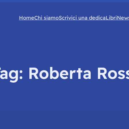
Home
Chi siamo
Scrivici una dedica
Libri
News
Tag:
Roberta Ros