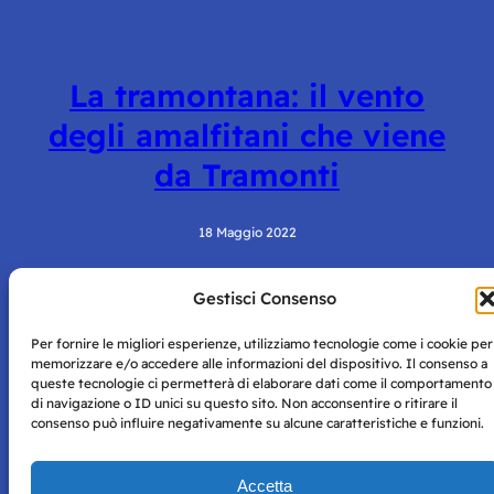
La tramontana: il vento
degli amalfitani che viene
da Tramonti
18 Maggio 2022
Gestisci Consenso
Per fornire le migliori esperienze, utilizziamo tecnologie come i cookie per
memorizzare e/o accedere alle informazioni del dispositivo. Il consenso a
queste tecnologie ci permetterà di elaborare dati come il comportamento
di navigazione o ID unici su questo sito. Non acconsentire o ritirare il
consenso può influire negativamente su alcune caratteristiche e funzioni.
Storie di Napoli è una testata registrata presso il tribunale di
Napoli con autorizzazione numero 38 del 25/9/2019.
Tutte le immagini e i contenuti su questo sito sono forniti
Accetta