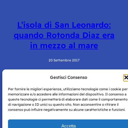
L’isola di San Leonardo:
quando Rotonda Diaz era
in mezzo al mare
20 Settembre 2017
Gestisci Consenso
Per fornire le migliori esperienze, utilizziamo tecnologie come i cookie per
memorizzare e/o accedere alle informazioni del dispositivo. Il consenso a
queste tecnologie ci permetterà di elaborare dati come il comportamento
di navigazione o ID unici su questo sito. Non acconsentire o ritirare il
consenso può influire negativamente su alcune caratteristiche e funzioni.
Storie di Napoli è una testata registrata presso il tribunale di
Napoli con autorizzazione numero 38 del 25/9/2019.
Tutte le immagini e i contenuti su questo sito sono forniti
Accetta