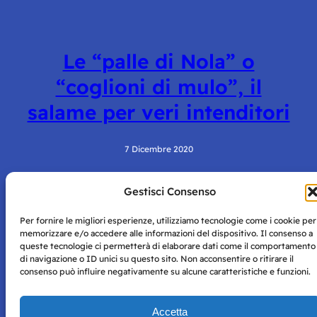
Le “palle di Nola” o
“coglioni di mulo”, il
salame per veri intenditori
7 Dicembre 2020
Gestisci Consenso
Per fornire le migliori esperienze, utilizziamo tecnologie come i cookie per
memorizzare e/o accedere alle informazioni del dispositivo. Il consenso a
queste tecnologie ci permetterà di elaborare dati come il comportamento
di navigazione o ID unici su questo sito. Non acconsentire o ritirare il
consenso può influire negativamente su alcune caratteristiche e funzioni.
Storie di Napoli è una testata registrata presso il tribunale di
Napoli con autorizzazione numero 38 del 25/9/2019.
Tutte le immagini e i contenuti su questo sito sono forniti
Accetta