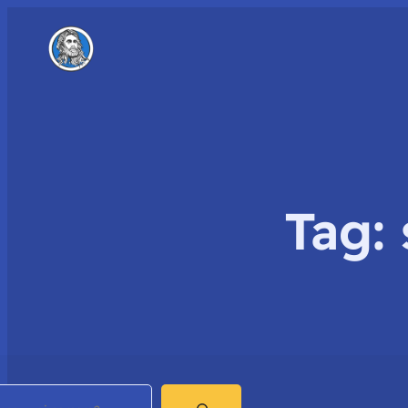
Tag:
earch