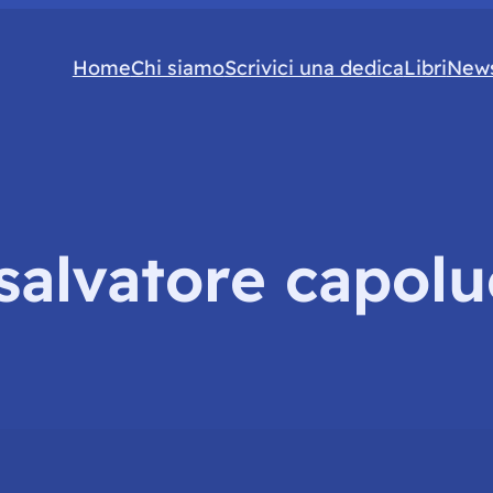
Home
Chi siamo
Scrivici una dedica
Libri
News
salvatore capol