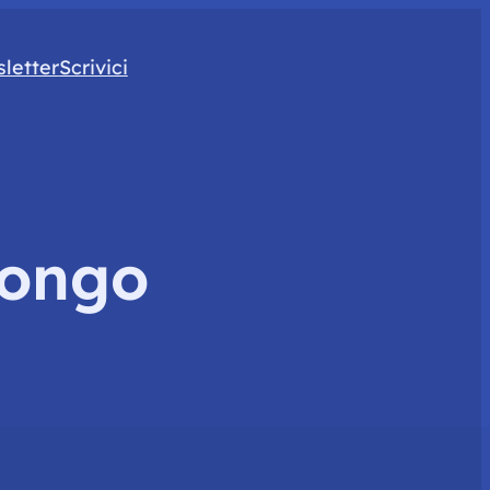
letter
Scrivici
uongo