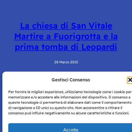
La chiesa di San Vitale
Martire a Fuorigrotta e la
prima tomba di Leopardi
28 Marzo 2015
Gestisci Consenso
Per fornire le migliori esperienze, utilizziamo tecnologie come i cookie per
memorizzare e/o accedere alle informazioni del dispositivo. Il consenso a
queste tecnologie ci permetterà di elaborare dati come il comportamento
di navigazione o ID unici su questo sito. Non acconsentire o ritirare il
consenso può influire negativamente su alcune caratteristiche e funzioni.
Storie di Napoli è una testata registrata presso il tribunale di
Napoli con autorizzazione numero 38 del 25/9/2019.
Tutte le immagini e i contenuti su questo sito sono forniti
Accetta