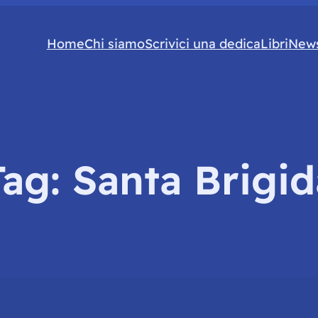
Home
Chi siamo
Scrivici una dedica
Libri
News
Tag:
Santa Brigid