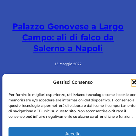
Palazzo Genovese a Largo
Campo: ali di falco da
Salerno a Napoli
15 Maggio 2022
Gestisci Consenso
Per fornire le migliori esperienze, utilizziamo tecnologie come i cookie per
memorizzare e/o accedere alle informazioni del dispositivo. Il consenso a
queste tecnologie ci permetterà di elaborare dati come il comportamento
di navigazione o ID unici su questo sito. Non acconsentire o ritirare il
consenso può influire negativamente su alcune caratteristiche e funzioni.
Storie di Napoli è una testata registrata presso il tribunale di
Napoli con autorizzazione numero 38 del 25/9/2019.
Tutte le immagini e i contenuti su questo sito sono forniti
Accetta