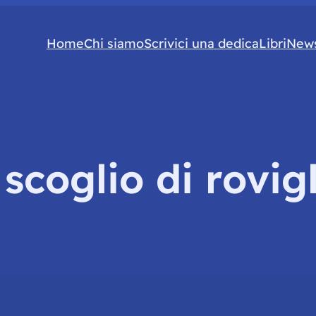
Home
Chi siamo
Scrivici una dedica
Libri
News
:
scoglio di rovig