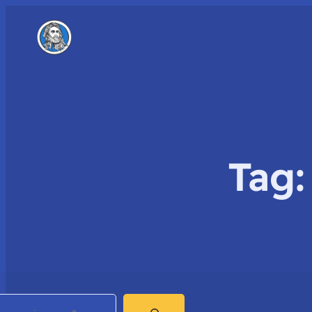
Tag
earch