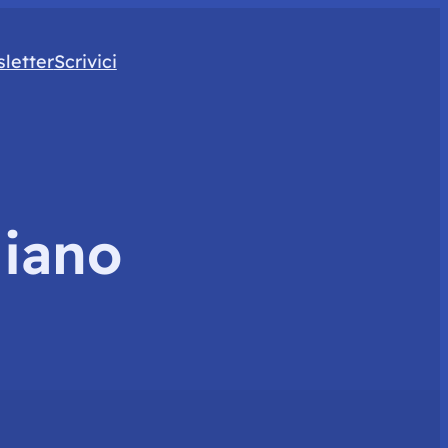
letter
Scrivici
liano