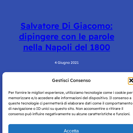
Salvatore Di Giacomo:
dipingere con le parole
nella Napoli del 1800
4 Giugno 2021
Gestisci Consenso
Per fornire le migliori esperienze, utilizziamo tecnologie come i cookie per
memorizzare e/o accedere alle informazioni del dispositivo. Il consenso a
queste tecnologie ci permetterà di elaborare dati come il comportamento
di navigazione o ID unici su questo sito. Non acconsentire o ritirare il
consenso può influire negativamente su alcune caratteristiche e funzioni.
Storie di Napoli è una testata registrata presso il tribunale di
Napoli con autorizzazione numero 38 del 25/9/2019.
Tutte le immagini e i contenuti su questo sito sono forniti
Accetta