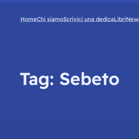
Home
Chi siamo
Scrivici una dedica
Libri
News
Tag:
Sebeto