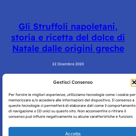
Gli Struffoli napoletani,
storia e ricetta del dolce di
Natale dalle origini greche
22 Dicembre 2020
Gestisci Consenso
Per fornire le migliori esperienze, utilizziamo tecnologie come i cookie per
memorizzare e/o accedere alle informazioni del dispositivo. Il consenso a
queste tecnologie ci permetterà di elaborare dati come il comportamento
di navigazione o ID unici su questo sito. Non acconsentire o ritirare il
consenso può influire negativamente su alcune caratteristiche e funzioni.
Storie di Napoli è una testata registrata presso il tribunale di
Napoli con autorizzazione numero 38 del 25/9/2019.
Tutte le immagini e i contenuti su questo sito sono forniti
Accetta