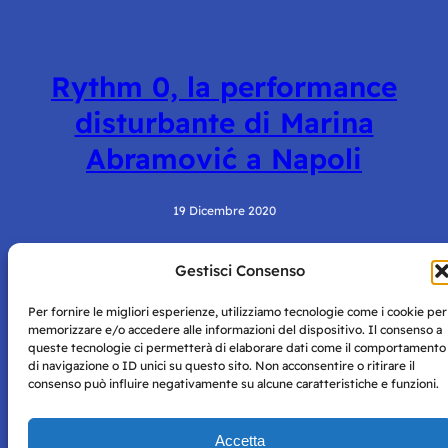
Rythm 0, la performance
disturbante di Marina
Abramović a Napoli
19 Dicembre 2020
Gestisci Consenso
Per fornire le migliori esperienze, utilizziamo tecnologie come i cookie per
memorizzare e/o accedere alle informazioni del dispositivo. Il consenso a
queste tecnologie ci permetterà di elaborare dati come il comportamento
di navigazione o ID unici su questo sito. Non acconsentire o ritirare il
consenso può influire negativamente su alcune caratteristiche e funzioni.
Storie di Napoli è una testata registrata presso il tribunale di
Napoli con autorizzazione numero 38 del 25/9/2019.
Tutte le immagini e i contenuti su questo sito sono forniti
Accetta