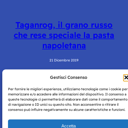
Taganrog, il grano russo
che rese speciale la pasta
napoletana
21 Dicembre 2019
Gestisci Consenso
Per fornire le migliori esperienze, utilizziamo tecnologie come i cookie per
memorizzare e/o accedere alle informazioni del dispositivo. Il consenso a
queste tecnologie ci permetterà di elaborare dati come il comportamento
di navigazione o ID unici su questo sito. Non acconsentire o ritirare il
consenso può influire negativamente su alcune caratteristiche e funzioni.
Storie di Napoli è una testata registrata presso il tribunale di
Napoli con autorizzazione numero 38 del 25/9/2019.
Tutte le immagini e i contenuti su questo sito sono forniti
Accetta