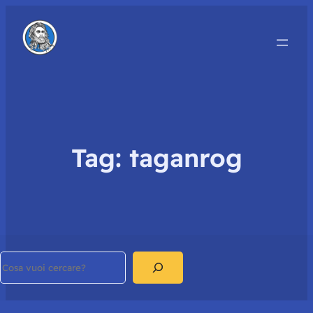
Tag:
taganrog
Search