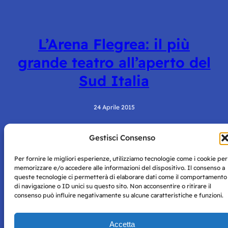
L’Arena Flegrea: il più
grande teatro all’aperto del
Sud Italia
24 Aprile 2015
Gestisci Consenso
Per fornire le migliori esperienze, utilizziamo tecnologie come i cookie per
memorizzare e/o accedere alle informazioni del dispositivo. Il consenso a
queste tecnologie ci permetterà di elaborare dati come il comportamento
di navigazione o ID unici su questo sito. Non acconsentire o ritirare il
consenso può influire negativamente su alcune caratteristiche e funzioni.
Storie di Napoli è una testata registrata presso il tribunale di
Napoli con autorizzazione numero 38 del 25/9/2019.
Tutte le immagini e i contenuti su questo sito sono forniti
Accetta