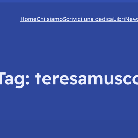
Home
Chi siamo
Scrivici una dedica
Libri
News
Tag:
teresamusc