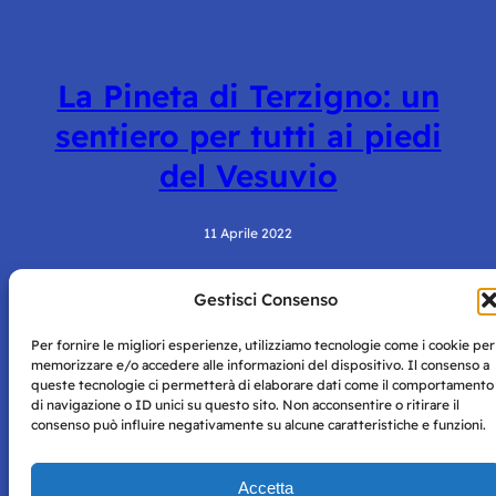
La Pineta di Terzigno: un
sentiero per tutti ai piedi
del Vesuvio
11 Aprile 2022
Gestisci Consenso
Per fornire le migliori esperienze, utilizziamo tecnologie come i cookie per
memorizzare e/o accedere alle informazioni del dispositivo. Il consenso a
queste tecnologie ci permetterà di elaborare dati come il comportamento
di navigazione o ID unici su questo sito. Non acconsentire o ritirare il
consenso può influire negativamente su alcune caratteristiche e funzioni.
Storie di Napoli è una testata registrata presso il tribunale di
Napoli con autorizzazione numero 38 del 25/9/2019.
Tutte le immagini e i contenuti su questo sito sono forniti
Accetta