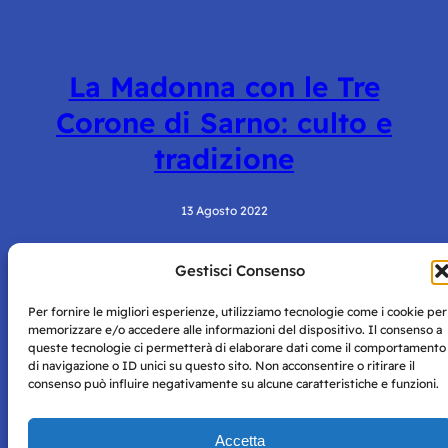
La Madonna con le Tre
Corone di Sarno: culto e
tradizione
13 Agosto 2022
Gestisci Consenso
Per fornire le migliori esperienze, utilizziamo tecnologie come i cookie per
memorizzare e/o accedere alle informazioni del dispositivo. Il consenso a
queste tecnologie ci permetterà di elaborare dati come il comportamento
di navigazione o ID unici su questo sito. Non acconsentire o ritirare il
consenso può influire negativamente su alcune caratteristiche e funzioni.
Storie di Napoli è una testata registrata presso il tribunale di
Napoli con autorizzazione numero 38 del 25/9/2019.
Tutte le immagini e i contenuti su questo sito sono forniti
Accetta