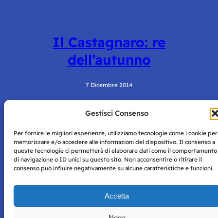
Il Castagnaro: re
dell’autunno
7 Dicembre 2014
Gestisci Consenso
Per fornire le migliori esperienze, utilizziamo tecnologie come i cookie per
memorizzare e/o accedere alle informazioni del dispositivo. Il consenso a
queste tecnologie ci permetterà di elaborare dati come il comportamento
di navigazione o ID unici su questo sito. Non acconsentire o ritirare il
consenso può influire negativamente su alcune caratteristiche e funzioni.
Storie di Napoli è una testata registrata presso il tribunale di
Napoli con autorizzazione numero 38 del 25/9/2019.
Tutte le immagini e i contenuti su questo sito sono forniti
Accetta
per mero scopo didattico e informativo.
Privacy
Tutti i diritti riservati, ogni tentativo di copia sarà
Policy
Nega