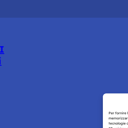
I
i
Per fornire 
memorizzare
tecnologie 