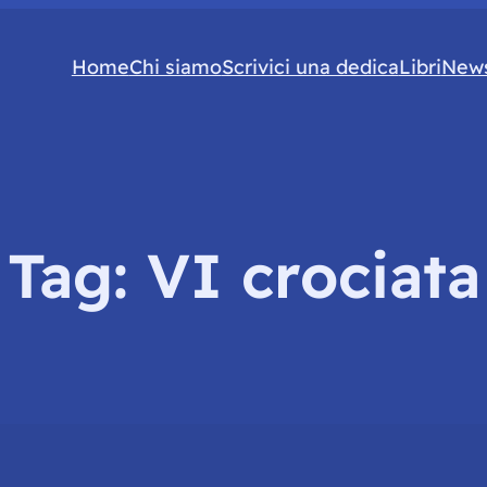
Home
Chi siamo
Scrivici una dedica
Libri
News
Tag:
VI crociata