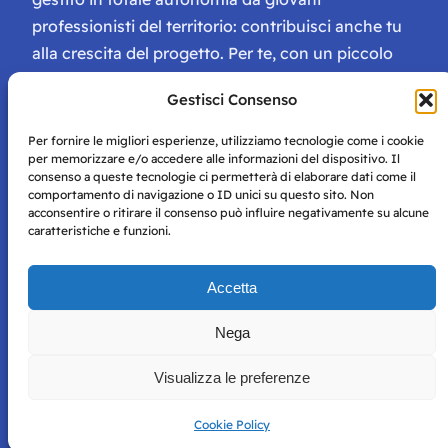
professionisti del territorio: contribuisci anche tu
alla crescita del progetto. Per te, con un piccolo
contributo, ci saranno numerosissimi vantaggi:
Gestisci Consenso
tessera di Storie Campane, libri e magazine gratis
e inviti ad eventi esclusivi!
Per fornire le migliori esperienze, utilizziamo tecnologie come i cookie
per memorizzare e/o accedere alle informazioni del dispositivo. Il
consenso a queste tecnologie ci permetterà di elaborare dati come il
comportamento di navigazione o ID unici su questo sito. Non
acconsentire o ritirare il consenso può influire negativamente su alcune
caratteristiche e funzioni.
Storie di Napoli è una testata registrata presso il tribunale di
Accetta
Napoli con autorizzazione numero 38 del 25/9/2019.
Tutte le immagini e i contenuti su questo sito sono forniti
Nega
per mero scopo didattico e informativo.
Privacy
Tutti i diritti riservati, ogni tentativo di copia sarà
Policy
Visualizza le preferenze
perseguito secondo i termini di legge. Si nega l’utilizzo delle
informazioni in questo sito web per addestramento AI e
qualsiasi altro tipo di prodotto informatico.
Cookie Policy