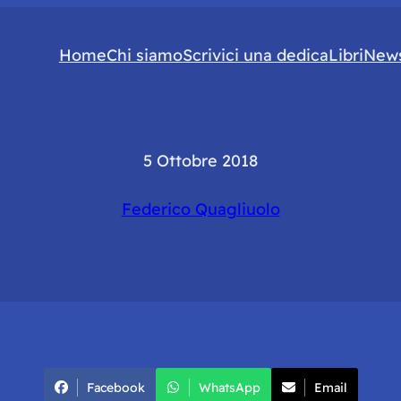
Home
Chi siamo
Scrivici una dedica
Libri
News
5 Ottobre 2018
Federico Quagliuolo
Facebook
WhatsApp
Email