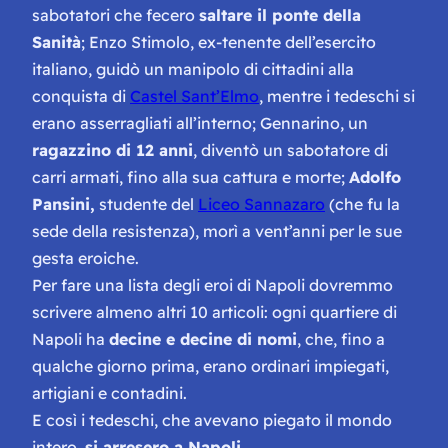
sabotatori che fecero
saltare il ponte della
Sanità
; Enzo Stimolo, ex-tenente dell’esercito
italiano, guidò un manipolo di cittadini alla
conquista di
Castel Sant’Elmo
, mentre i tedeschi si
erano asserragliati all’interno; Gennarino, un
ragazzino di 12 anni
, diventò un sabotatore di
carri armati, fino alla sua cattura e morte;
Adolfo
Pansini,
studente del
Liceo Sannazaro
(che fu la
sede della resistenza), morì a vent’anni per le sue
gesta eroiche.
Per fare una lista degli eroi di Napoli dovremmo
scrivere almeno altri 10 articoli: ogni quartiere di
Napoli ha
decine e decine di nomi
, che, fino a
qualche giorno prima, erano ordinari impiegati,
artigiani e contadini.
E così i tedeschi, che avevano piegato il mondo
intero,
si arresero a Napoli.