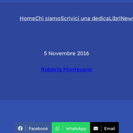
Home
Chi siamo
Scrivici una dedica
Libri
News
5 Novembre 2016
Roberta Montesano
Facebook
WhatsApp
Email