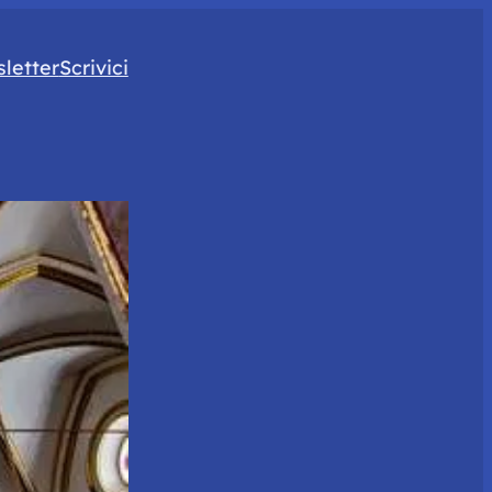
letter
Scrivici