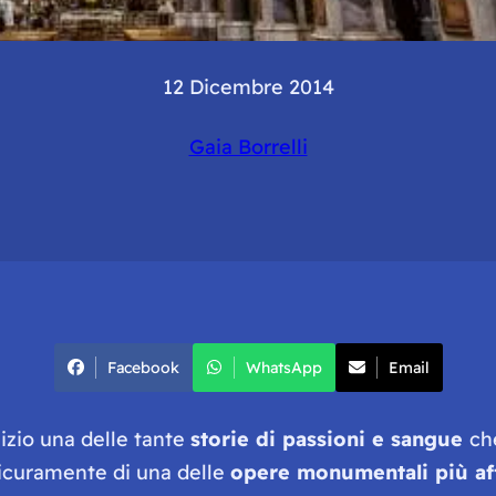
12 Dicembre 2014
Gaia Borrelli
Facebook
WhatsApp
Email
zio una delle tante
storie di passioni e sangue
ch
a sicuramente di una delle
opere monumental
i più a