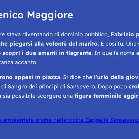
enico Maggiore
re stava diventando di dominio pubblico,
Fabrizio p
he piegarsi alla volontà del marito
. E così fu. Un
e
scoprì i due amanti in flagrante
. In quella notte 
tanza accanto.
urono appesi in piazza
. Si dice che
l’urlo della gio
o di Sangro dei principi di Sansevero. Dopo poco
cro
a sia possibile scorgere una
figura femminile aggira
a ambientata anche nella vicina Cappella Sansevero