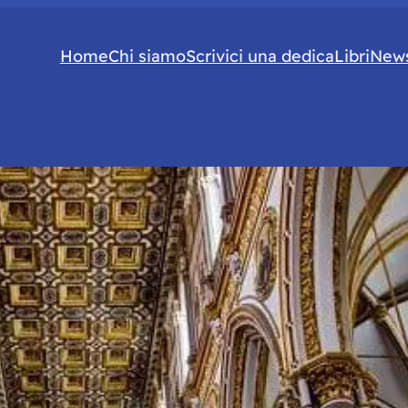
Home
Chi siamo
Scrivici una dedica
Libri
News