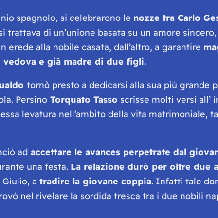
inio spagnolo, si celebrarono le
nozze tra Carlo Ge
si trattava di un’unione basata su un amore sincer
n erede alla nobile casata, dall’altro, a garantire
ma
 vedova e già madre di due figli.
sualdo
tornò presto a dedicarsi alla sua più grande 
ola. Persino
Torquato Tasso
scrisse molti versi all’ 
ssa levatura nell’ambito della vita matrimoniale, t
nciò ad
accettare le avances perpetrate dal giova
urante una festa.
La relazione durò per oltre due 
 Giulio, a
tradire la giovane coppia
. Infatti tale d
trovò nel rivelare la sordida tresca tra i due nobili