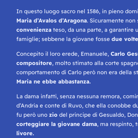
In questo luogo sacro nel 1586, in pieno dom
Maria d’Avalos d’Aragona
. Sicuramente non 
convenienza
teso, da una parte, a garantire u
famiglie; sebbene la giovane fosse
due volte
Concepito il loro erede, Emanuele,
Carlo Ge
compositore
, molto stimato alla corte spagn
comportamento di Carlo però non era della ste
Maria ne ebbe abbastanza.
La dama infatti, senza nessuna remora, comi
d’Andria e conte di Ruvo, che ella conobbe d
fu però uno
zio
del principe di Gesualdo, Don
corteggiare la giovane dama
, ma respinto, 
livore.