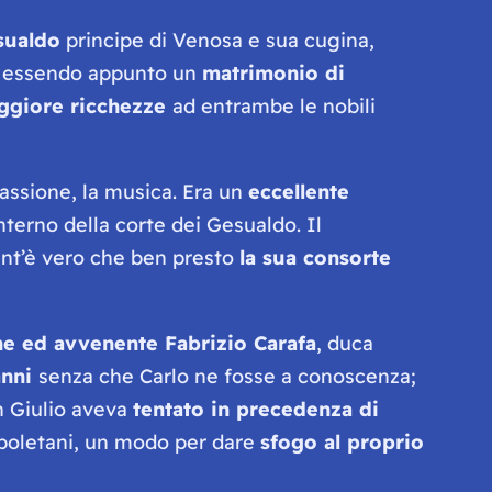
sualdo
principe di Venosa e sua cugina,
o, essendo appunto un
matrimonio di
ggiore ricchezze
ad entrambe le nobili
passione, la musica. Era un
eccellente
interno della corte dei Gesualdo. Il
ant’è vero che ben presto
la sua consorte
ne ed avvenente Fabrizio Carafa
, duca
anni
senza che Carlo ne fosse a conoscenza;
on Giulio aveva
tentato in precedenza di
 napoletani, un modo per dare
sfogo al proprio