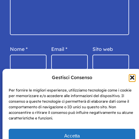
Nome
*
Email
*
Sito web
Gestisci Consenso
Per fornire le migliori esperienze, utilizziamo tecnologie come i cookie
per memorizzare e/o accedere alle informazioni del dispositivo. Il
consenso a queste tecnologie ci permetterà di elaborare dati come il
comportamento di navigazione o ID unici su questo sito. Non
acconsentire o ritirare il consenso può influire negativamente su alcune
caratteristiche e funzioni.
Storie di Napoli è una testata registrata presso il tribunale di
Accetta