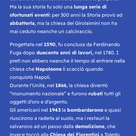
Ma la sua storia fu solo una
lunga serie di
sfortunati eventi
: per 300 anni la Storia provò ad
abbatterla
, ma la chiesa dei Girolaimini non ha
mai ceduto neanche un calcinaccio.
Progettata nel
1590
, fu conclusa da Ferdinando
Fuga dopo
duecento anni di lavori,
nel 1780. I
preti non ebbero neanche il tempo di entrare nella
chiesa che
Napoleone
li scacciò quando
conquistò Napoli.
Durante l’Unità, nel
1866
, la chiesa diventò
“monumento nazionale” e furono
rubati
tutti gli
oggetti d’oro e d’argento.
Gli americani nel
1943
la
bombardarono
e quasi
riuscirono a raderla al suolo, ma i restauri la
salvarono ad un passo dalla
demolizione
, che
invece toccò alla
Chiesa dei Fiorentini
a Toledo.