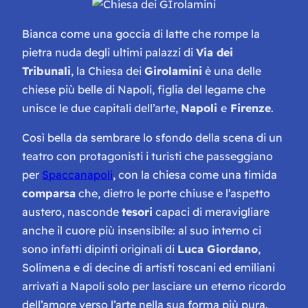
Bianca come una goccia di latte che rompe la
pietra nuda degli ultimi palazzi di
Via dei
Tribunali
, la Chiesa dei
Girolamini
è una delle
chiese più belle di Napoli, figlia del legame che
unisce le due capitali dell’arte,
Napoli
e
Firenze
.
Così bella da sembrare lo sfondo della scena di un
teatro con protagonisti i turisti che passeggiano
per
Spaccan
apoli
, con la chiesa come una timida
comparsa
che, dietro le porte chiuse e l’aspetto
austero, nasconde
tesori
capaci di meravigliare
anche il cuore più insensibile: al suo interno ci
sono infatti dipinti originali di
Luca Giordano
,
Solimena e di decine di artisti toscani ed emiliani
arrivati a Napoli solo per lasciare un eterno ricordo
dell’amore verso l’arte nella sua forma più pura.