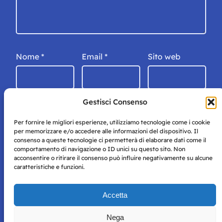
Nome
*
Email
*
Sito web
Gestisci Consenso
Per fornire le migliori esperienze, utilizziamo tecnologie come i cookie
per memorizzare e/o accedere alle informazioni del dispositivo. Il
consenso a queste tecnologie ci permetterà di elaborare dati come il
comportamento di navigazione o ID unici su questo sito. Non
acconsentire o ritirare il consenso può influire negativamente su alcune
caratteristiche e funzioni.
Storie di Napoli è una testata registrata presso il tribunale di
Accetta
Napoli con autorizzazione numero 38 del 25/9/2019.
Tutte le immagini e i contenuti su questo sito sono forniti
Nega
per mero scopo didattico e informativo.
Privacy