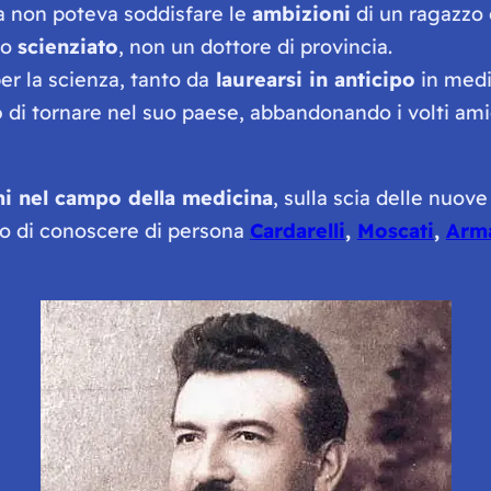
ta non poteva soddisfare le
ambizioni
di un ragazzo 
no
scienziato
, non un dottore di provincia.
er la scienza, tanto da
laurearsi in anticipo
in medic
ò
di tornare nel suo paese, abbandonando i volti am
i nel campo della medicina
, sulla scia delle nuov
do di conoscere di persona
Cardarelli
,
Moscati
,
Arm