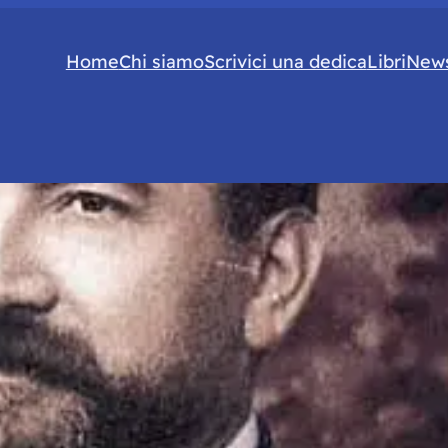
Home
Chi siamo
Scrivici una dedica
Libri
News