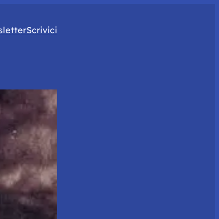
letter
Scrivici