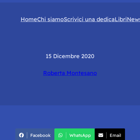
Home
Chi siamo
Scrivici una dedica
Libri
News
15 Dicembre 2020
Roberta Montesano
Facebook
WhatsApp
Email