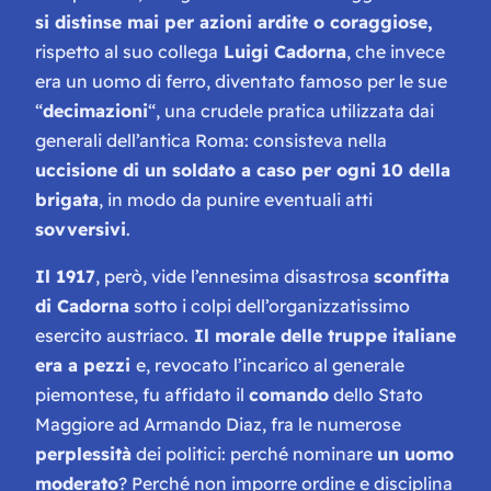
si distinse mai per azioni ardite o coraggiose,
rispetto al suo collega
Luigi Cadorna
, che invece
era un uomo di ferro, diventato famoso per le sue
“
decimazioni
“, una crudele pratica utilizzata dai
generali dell’antica Roma: consisteva nella
uccisione di un soldato a caso per ogni 10 della
brigata
, in modo da punire eventuali atti
sovversivi
.
Il 1917
, però, vide l’ennesima disastrosa
sconfitta
di Cadorna
sotto i colpi dell’organizzatissimo
esercito austriaco.
Il morale delle truppe italiane
era a pezzi
e, revocato l’incarico al generale
piemontese, fu affidato il
comando
dello Stato
Maggiore ad Armando Diaz, fra le numerose
perplessità
dei politici: perché nominare
un uomo
moderato
? Perché non imporre ordine e disciplina