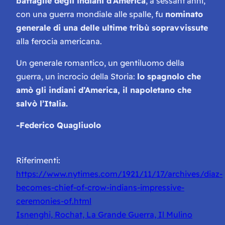
battaglie degli indiani d’America
, a sessant’anni,
con una guerra mondiale alle spalle, fu
nominato
generale di una delle ultime tribù sopravvissute
alla ferocia americana.
Un generale romantico, un gentiluomo della
guerra, un incrocio della Storia:
lo spagnolo che
amò gli indiani d’America, il napoletano che
salvò l’Italia.
-Federico Quagliuolo
Riferimenti:
https://www.nytimes.com/1921/11/17/archives/diaz-
becomes-chief-of-crow-indians-impressive-
ceremonies-of.html
Isnenghi, Rochat, La Grande Guerra, Il Mulino