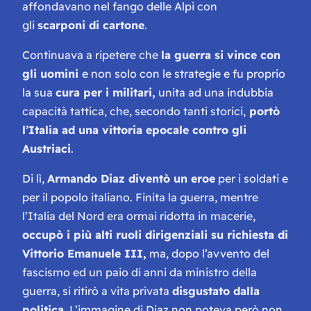
affondavano nel fango delle Alpi con
gli
scarponi di cartone
.
Continuava a ripetere che
la guerra si vince con
gli uomini
e non solo con le strategie e fu proprio
la sua
cura per i militari,
unita ad una indubbia
capacità tattica, che, secondo tanti storici,
portò
l’Italia ad una vittoria epocale contro gli
Austriaci
.
Di lì,
Armando Diaz diventò un eroe
per i soldati e
per il popolo italiano. Finita la guerra, mentre
l’Italia del Nord era ormai ridotta in macerie,
occupò i più alti ruoli dirigenziali su richiesta di
Vittorio Emanuele III,
ma, dopo l’avvento del
fascismo ed un paio di anni da ministro della
guerra, si ritirò a vita privata
disgustato dalla
politica.
L’immagine di Diaz non poteva però non