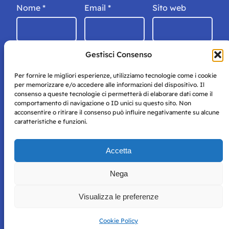
Nome
*
Email
*
Sito web
Gestisci Consenso
Per fornire le migliori esperienze, utilizziamo tecnologie come i cookie
per memorizzare e/o accedere alle informazioni del dispositivo. Il
consenso a queste tecnologie ci permetterà di elaborare dati come il
comportamento di navigazione o ID unici su questo sito. Non
acconsentire o ritirare il consenso può influire negativamente su alcune
caratteristiche e funzioni.
Storie di Napoli è una testata registrata presso il tribunale di
Accetta
Napoli con autorizzazione numero 38 del 25/9/2019.
Tutte le immagini e i contenuti su questo sito sono forniti
Nega
per mero scopo didattico e informativo.
Privacy
Tutti i diritti riservati, ogni tentativo di copia sarà
Policy
Visualizza le preferenze
perseguito secondo i termini di legge. Si nega l’utilizzo delle
informazioni in questo sito web per addestramento AI e
qualsiasi altro tipo di prodotto informatico.
Cookie Policy