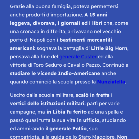
Grazie alla buona famiglia, poteva permettersi
anche prodotti d’importazione.
A 15 anni
leggeva, divorava, i giornali ed i libri
che, come
una cronaca in differita, arrivavano nel vecchio
porto di Napoli con i
bastimenti mercantili
americani:
sognava la battaglia di
Little Big Horn
,
pensava alla fine del
generale Custer
ed alla
vittoria di Toro Seduto e Cavallo Pazzo. Continuò a
studiare le vicende Indio-Americane
anche
quando cominciò la scuola presso la
Nunziatella
.
Uscito dalla scuola militare,
scalò in fretta i
vertici delle istituzioni militari:
partì per varie
campagne, ma
in Libia fu ferito
ad una spalla e
passò quasi tutta la sua vita
in ufficio,
studiando
ed ammirando il
generale Pollio
, suo
compatriota, alla guida dello Stato Maggiore.
Non