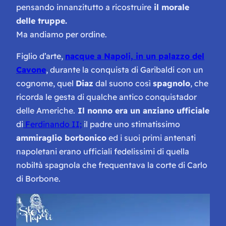
pensando innanzitutto a ricostruire
il morale
delle truppe.
Ma andiamo per ordine.
Figlio d’arte,
nacque a Napoli, in un palazzo del
Cavone
, durante la conquista di Garibaldi con un
cognome, quel
Diaz
dal suono così
spagnolo
, che
ricorda le gesta di qualche antico conquistador
delle Americhe.
Il nonno era un anziano ufficiale
di
Ferdinando II;
il padre uno stimatissimo
ammiraglio borbonico
ed i suoi primi antenati
napoletani erano ufficiali fedelissimi di quella
nobiltà spagnola che frequentava la corte di Carlo
di Borbone.