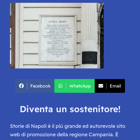
Facebook
WhatsApp
Email
Diventa un sostenitore!
Storie di Napoli è il più grande ed autorevole sito
web di promozione della regione Campania. È