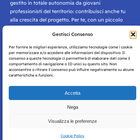
gestito in totale autonomia da giovani
professionisti del territorio: contribuisci anche tu
alla crescita del progetto. Per te, con un piccolo
contributo, ci saranno numerosissimi vantaggi:
Gestisci Consenso
tessera di Storie Campane, libri e magazine gratis
e inviti ad eventi esclusivi!
Per fornire le migliori esperienze, utilizziamo tecnologie come i cookie
per memorizzare e/o accedere alle informazioni del dispositivo. Il
consenso a queste tecnologie ci permetterà di elaborare dati come il
comportamento di navigazione o ID unici su questo sito. Non
acconsentire o ritirare il consenso può influire negativamente su alcune
caratteristiche e funzioni.
Storie di Napoli è una testata registrata presso il tribunale di
Accetta
Napoli con autorizzazione numero 38 del 25/9/2019.
Tutte le immagini e i contenuti su questo sito sono forniti
Nega
per mero scopo didattico e informativo.
Privacy
Tutti i diritti riservati, ogni tentativo di copia sarà
Policy
Visualizza le preferenze
perseguito secondo i termini di legge. Si nega l’utilizzo delle
informazioni in questo sito web per addestramento AI e
qualsiasi altro tipo di prodotto informatico.
Cookie Policy