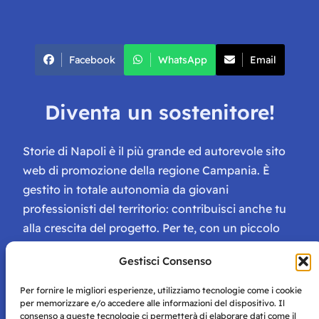
Facebook
WhatsApp
Email
Diventa un sostenitore!
Storie di Napoli è il più grande ed autorevole sito
web di promozione della regione Campania. È
gestito in totale autonomia da giovani
professionisti del territorio: contribuisci anche tu
alla crescita del progetto. Per te, con un piccolo
contributo, ci saranno numerosissimi vantaggi:
Gestisci Consenso
tessera di Storie Campane, libri e magazine gratis
e inviti ad eventi esclusivi!
Per fornire le migliori esperienze, utilizziamo tecnologie come i cookie
per memorizzare e/o accedere alle informazioni del dispositivo. Il
consenso a queste tecnologie ci permetterà di elaborare dati come il