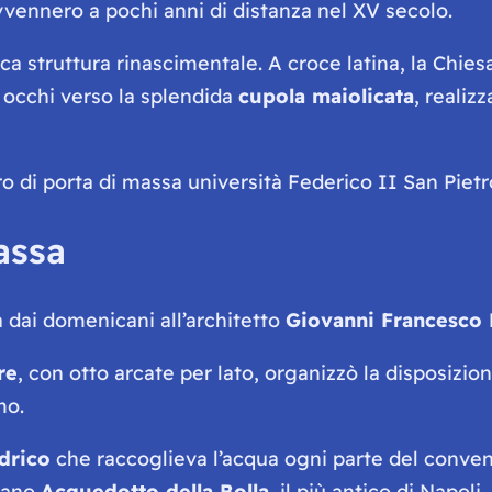
vennero a pochi anni di distanza nel XV secolo.
ca struttura rinascimentale. A croce latina, la Chies
i occhi verso la splendida
cupola maiolicata
, realiz
assa
 dai domenicani all’architetto
Giovanni Francesco 
re
, con otto arcate per lato, organizzò la disposizio
mo.
drico
che raccoglieva l’acqua ogni parte del conven
ntano
Acquedotto della Bolla
, il più antico di Napoli.