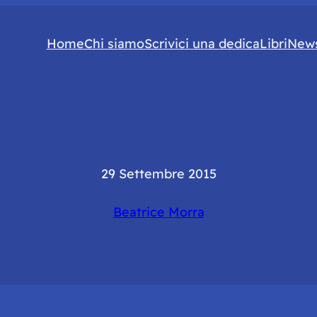
Home
Chi siamo
Scrivici una dedica
Libri
News
29 Settembre 2015
Beatrice Morra