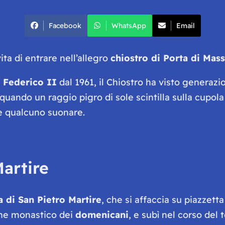
Facebook
WhatsApp
Email
ita di entrare nell’allegro
chiostro di Porta di Mas
a
Federico II
dal 1961, il Chiostro ha visto generazi
, quando un raggio pigro di sole scintilla sulla cupola
pre qualcuno suonare.
Martire
a di San Pietro Martire
, che si affaccia su piazzett
dine monastico dei
domenicani
, e subì nel corso del 