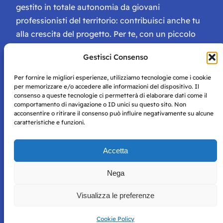
gestito in totale autonomia da giovani
professionisti del territorio: contribuisci anche tu
alla crescita del progetto. Per te, con un piccolo
contributo, ci saranno numerosissimi vantaggi:
Gestisci Consenso
tessera di Storie Campane, libri e magazine gratis
e inviti ad eventi esclusivi!
Per fornire le migliori esperienze, utilizziamo tecnologie come i cookie
per memorizzare e/o accedere alle informazioni del dispositivo. Il
consenso a queste tecnologie ci permetterà di elaborare dati come il
comportamento di navigazione o ID unici su questo sito. Non
acconsentire o ritirare il consenso può influire negativamente su alcune
caratteristiche e funzioni.
Storie di Napoli è una testata registrata presso il tribunale di
Accetta
Napoli con autorizzazione numero 38 del 25/9/2019.
Tutte le immagini e i contenuti su questo sito sono forniti
Nega
per mero scopo didattico e informativo.
Privacy
Tutti i diritti riservati, ogni tentativo di copia sarà
Policy
Visualizza le preferenze
perseguito secondo i termini di legge. Si nega l’utilizzo delle
informazioni in questo sito web per addestramento AI e
qualsiasi altro tipo di prodotto informatico.
Cookie Policy