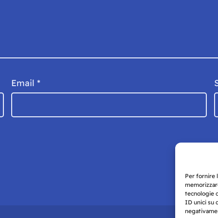
Email
*
Per fornire 
memorizzare
tecnologie 
ID unici su 
negativament