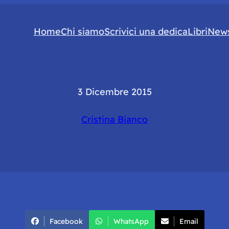
Home
Chi siamo
Scrivici una dedica
Libri
News
3 Dicembre 2015
Cristina Bianco
Facebook
WhatsApp
Email