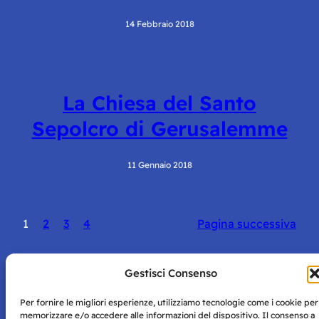
14 Febbraio 2018
La Chiesa del Santo
Sepolcro di Gerusalemme
11 Gennaio 2018
1
2
3
4
Pagina successiva
Gestisci Consenso
Per fornire le migliori esperienze, utilizziamo tecnologie come i cookie per
memorizzare e/o accedere alle informazioni del dispositivo. Il consenso a
Storie di Napoli è una testata registrata presso il tribunale di