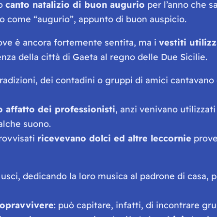
co
canto natalizio di buon augurio
per l’anno che s
to come “augurio”, appunto di buon auspicio.
ove è ancora fortemente sentita, ma i
vestiti utiliz
nza della città di Gaeta al regno delle Due Sicilie.
radizioni, dei contadini o gruppi di amici cantavano
 affatto dei professionisti
, anzi venivano utilizzat
alche suono.
rovvisati
ricevevano dolci ed altre leccornie
prove
i usci, dedicando la loro musica al padrone di casa, 
sopravvivere
: può capitare, infatti, di incontrare g