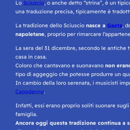
Lo
Sciuscio
, o anche detto
“strina”
, è un tipi
una traduzione precisa, tipicamente è tradot
La tradizione dello Sciuscio
nasce a
Gaeta
, d
napoletane
, proprio per rimarcare l’appartene
La sera del 31 dicembre, secondo le antiche t
casa in casa.
Coloro che cantavano e suonavano
non erano
tipo di aggeggio che potesse produrre un qu
In cambio della loro serenata, i musicisti imp
Capodanno
.
Infatti, essi erano proprio soliti suonare sugl
famiglia.
Ancora oggi questa tradizione continua a 