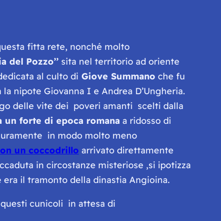
 questa fitta rete, nonché molto
ia del Pozzo’’
sita nel territorio ad oriente
dedicata al culto di
Giove Summano
che fu
ra la nipote Giovanna I e Andrea D’Ungheria.
ogo delle vite dei poveri amanti scelti dalla
da un forte di epoca romana
a ridosso di
o sicuramente in modo molto meno
con un coccodrillo
arrivato direttamente
ccaduta in circostanze misteriose ,si ipotizza
era il tramonto della dinastia Angioina.
questi cunicoli in attesa di