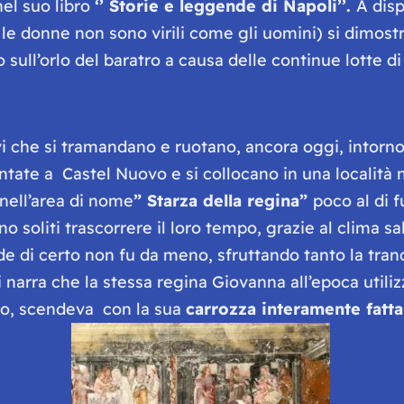
el suo libro
‘’ Storie e leggende di Napoli’’.
A dis
’( le donne non sono virili come gli uomini) si dimo
no sull’orlo del baratro a causa delle continue lotte di
i che si tramandano e ruotano, ancora oggi, intorno
ate a Castel Nuovo e si collocano in una località 
,nell’area di nome
” Starza della regina”
poco al di f
 soliti trascorrere il loro tempo, grazie al clima salu
e di certo non fu da meno, sfruttando tanto la tranqu
 narra che la stessa regina Giovanna all’epoca utiliz
uio, scendeva con la sua
carrozza interamente fatta