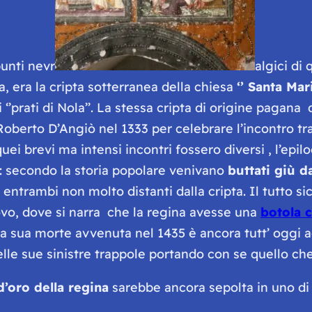
punti nevr
algici di
, era la cripta sotterranea della chiesa
‘’ Santa Mar
‘’prati di Nola’’. La stessa cripta di origine pagana 
 Roberto D’Angiò nel 1333 per celebrare l’incontro t
quei brevi ma intensi incontri fossero diversi , l’epil
: secondo la storia popolare venivano
buttati giù 
,
entrambi non molto distanti dalla cripta. Il tutt
o, dove si narra che la regina avesse una
botola 
. La sua morte avvenuta nel 1435 è ancora tutt’ oggi a
lle sue sinistre trappole portando con se quello che 
d’oro della regina
sarebbe ancora sepolta in uno di 