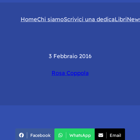
Home
Chi siamo
Scrivici una dedica
Libri
News
3 Febbraio 2016
Rosa Coppola
Facebook
WhatsApp
Email