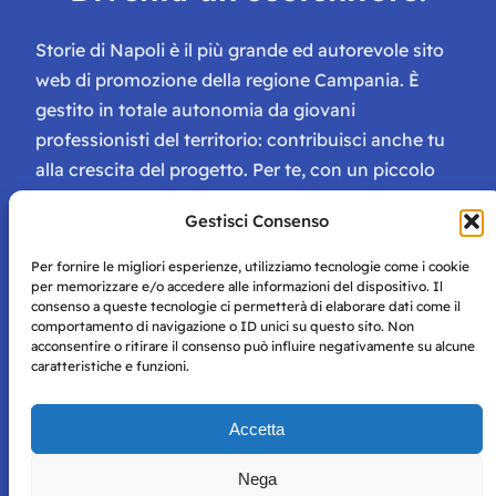
Storie di Napoli è il più grande ed autorevole sito
web di promozione della regione Campania. È
gestito in totale autonomia da giovani
professionisti del territorio: contribuisci anche tu
alla crescita del progetto. Per te, con un piccolo
contributo, ci saranno numerosissimi vantaggi:
Gestisci Consenso
tessera di Storie Campane, libri e magazine gratis
e inviti ad eventi esclusivi!
Per fornire le migliori esperienze, utilizziamo tecnologie come i cookie
per memorizzare e/o accedere alle informazioni del dispositivo. Il
consenso a queste tecnologie ci permetterà di elaborare dati come il
comportamento di navigazione o ID unici su questo sito. Non
acconsentire o ritirare il consenso può influire negativamente su alcune
caratteristiche e funzioni.
Storie di Napoli è una testata registrata presso il tribunale di
Accetta
Napoli con autorizzazione numero 38 del 25/9/2019.
Tutte le immagini e i contenuti su questo sito sono forniti
Nega
per mero scopo didattico e informativo.
Privacy