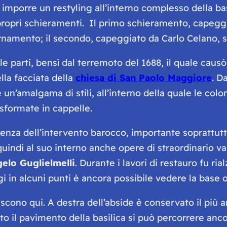
i imporre un restyling all’interno complesso della b
e propri schieramenti. Il primo schieramento, capeg
mento; il secondo, capeggiato da Carlo Celano, si s
e parti, bensì dal terremoto del 1688, il quale causò
lla facciata della
chiesa di San Paolo Maggiore
. D
un’amalgama di stili, all’interno della quale le col
asformate in cappelle.
enza dell’intervento barocco, importante soprattutto 
ndi al suo interno anche opere di straordinario valo
elo Guglielmelli
. Durante i lavori di restauro fu ri
ggi in alcuni punti è ancora possibile vedere la base o
scono qui. A destra dell’abside è conservato il più a
o il pavimento della basilica si può percorrere anco