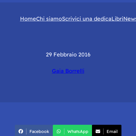
Home
Chi siamo
Scrivici una dedica
Libri
News
29 Febbraio 2016
Gaia Borrelli
Facebook
WhatsApp
Email