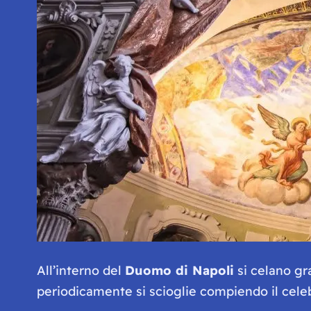
All’interno del
Duomo di Napoli
si celano gra
periodicamente si scioglie compiendo il celeb