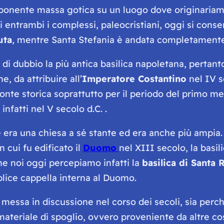
mponente massa gotica su un luogo dove originariam
Di entrambi i complessi, paleocristiani, oggi si co
uta
, mentre Santa Stefania è andata completamente
i dubbio la più antica basilica napoletana, pertanto
, da attribuire all’
Imperatore Costantino
nel IV se
onte storica soprattutto per il periodo del primo me
nfatti nel V secolo d.C. .
 era una chiesa a sé stante ed era anche più ampia. 
cui fu edificato il
Duomo
nel XIII secolo, la basili
che noi oggi percepiamo infatti la
basilica di Santa 
lice cappella interna al Duomo.
ta messa in discussione nel corso dei secoli, sia pe
materiale di spoglio, ovvero proveniente da altre co